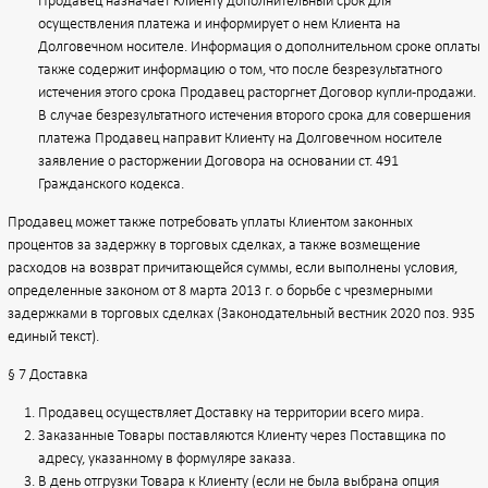
Продавец назначает Клиенту дополнительный срок для
осуществления платежа и информирует о нем Клиента на
Долговечном носителе. Информация о дополнительном сроке оплаты
также содержит информацию о том, что после безрезультатного
истечения этого срока Продавец расторгнет Договор купли-продажи.
В случае безрезультатного истечения второго срока для совершения
платежа Продавец направит Клиенту на Долговечном носителе
заявление о расторжении Договора на основании ст. 491
Гражданского кодекса.
Продавец может также потребовать уплаты Клиентом законных
процентов за задержку в торговых сделках, а также возмещение
расходов на возврат причитающейся суммы, если выполнены условия,
определенные законом от 8 марта 2013 г. о борьбе с чрезмерными
задержками в торговых сделках (Законодательный вестник 2020 поз. 935
единый текст).
§ 7 Доставка
Продавец осуществляет Доставку на территории всего мира.
Заказанные Товары поставляются Клиенту через Поставщика по
адресу, указанному в формуляре заказа.
В день отгрузки Товара к Клиенту (если не была выбрана опция