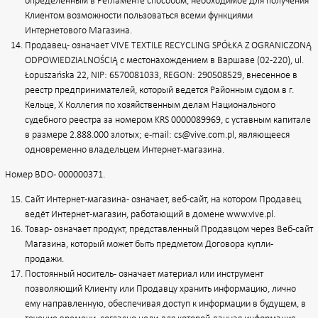
определённым в Регламенте способом, необходимое для получения
Клиентом возможности пользоваться всеми функциями
Интернетового Магазина.
Продавец - означает VIVE TEXTILE RECYCLING SPÓŁKA Z OGRANICZONĄ
ODPOWIEDZIALNOŚCIĄ с местонахождением в Варшаве (02-220), ul.
Łopuszańska 22, NIP: 6570081033, REGON: 290508529, внесенное в
реестр предпринимателей, который ведется Районным судом в г.
Кельце, X Коллегия по хозяйственным делам Национального
судебного реестра за номером KRS 0000089969, с уставным капитале
в размере 2.888.000 злотых; e-mail: cs@vive.com.pl, являющееся
одновременно владельцем Интернет-магазина.
Номер BDO - 000000371.
Сайт Интернет-магазина - означает, веб-сайт, на котором Продавец
ведёт Интернет-магазин, работающий в домене
www.vive.pl
.
Товар - означает продукт, представленный Продавцом через Веб-сайт
Магазина, который может быть предметом Договора купли-
продажи.
Постоянный носитель - означает материал или инструмент
позволяющий Клиенту или Продавцу хранить информацию, лично
ему направленную, обеспечивая доступ к информации в будущем, в