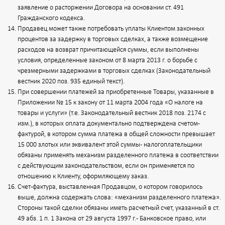
заявление о расторжении Договора на основании ст. 491
Гражданского кодекса.
Продавец может также потребовать уплаты Клиентом законных
процентов за задержку в торговых сделках, а также возмещение
расходов на возврат причитающейся суммы, если выполнены
условия, определенные законом от 8 марта 2013 г. о борьбе с
чрезмерными задержками в торговых сделках (Законодательный
вестник 2020 поз. 935 единый текст).
При совершении платежей за приобретенные Товары, указанные в
Приложении № 15 к закону от 11 марта 2004 года «О налоге на
товары и услуги» (т.е. Законодательный вестник 2018 поз. 2174 с
изм.), в которых оплата документально подтверждена счетом-
фактурой, в котором сумма платежа в общей сложности превышает
15 000 злотых или эквивалент этой суммы - налогоплательщики
обязаны применять механизм разделенного платежа в соответствии
с действующим законодательством, если он применяется по
отношению к Клиенту, оформляющему заказ.
Счет-фактура, выставленная Продавцом, о котором говорилось
выше, должна содержать слова: «механизм разделенного платежа».
Стороны такой сделки обязаны иметь расчетный счет, указанный в ст.
49 абз. 1 п. 1 Закона от 29 августа 1997 г. - Банковское право, или